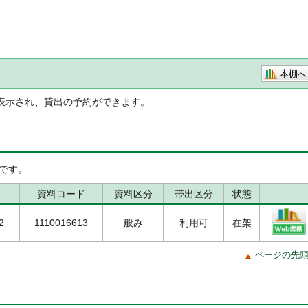
本棚へ
表示され、貸出の予約ができます。
です。
資料コード
資料区分
帯出区分
状態
2
1110016613
般み
利用可
在架
ページの先