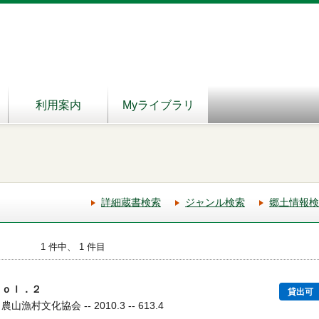
利用案内
Myライブラリ
詳細蔵書検索
ジャンル検索
郷土情報検
1 件中、 1 件目
ｖｏｌ．２
貸出可
漁村文化協会 -- 2010.3 -- 613.4