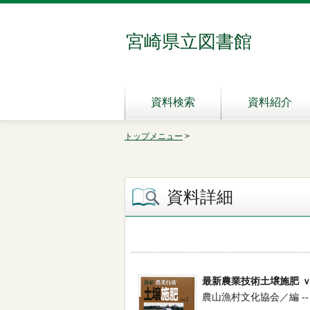
宮崎県立図書館
資料検索
資料紹介
トップメニュー
>
資料詳細
最新農業技術土壌施肥 
農山漁村文化協会／編 -- 農山