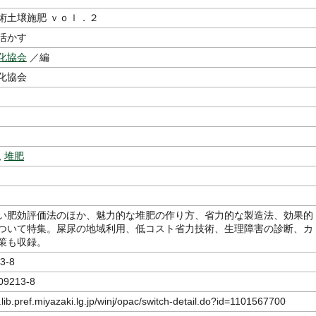
術土壌施肥 ｖｏｌ．２
活かす
化協会
／編
化協会
,
堆肥
い肥効評価法のほか、魅力的な堆肥の作り方、省力的な製造法、効果的
ついて特集。屎尿の地域利用、低コスト省力技術、生理障害の診断、カ
策も収録。
3-8
09213-8
.lib.pref.miyazaki.lg.jp/winj/opac/switch-detail.do?id=1101567700