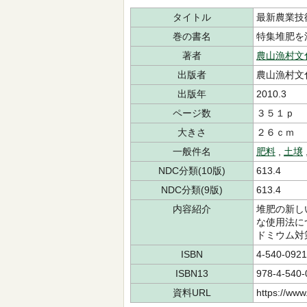
タイトル
最新農業技
巻の書名
特集堆肥を
著者
農山漁村文
出版者
農山漁村文
出版年
2010.3
ページ数
３５１ｐ
大きさ
２６ｃｍ
一般件名
肥料
,
土壌
NDC分類(10版)
613.4
NDC分類(9版)
613.4
内容紹介
堆肥の新し
な使用法に
ドミウム対
ISBN
4-540-0921
ISBN13
978-4-540-
資料URL
https://www