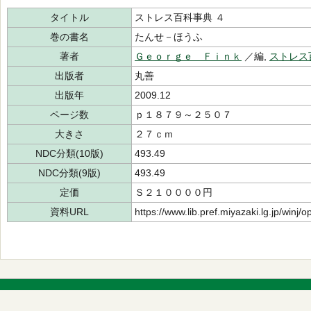
タイトル
ストレス百科事典 ４
巻の書名
たんせ－ほうふ
著者
Ｇｅｏｒｇｅ Ｆｉｎｋ
／編,
ストレス
出版者
丸善
出版年
2009.12
ページ数
ｐ１８７９～２５０７
大きさ
２７ｃｍ
NDC分類(10版)
493.49
NDC分類(9版)
493.49
定価
Ｓ２１００００円
資料URL
https://www.lib.pref.miyazaki.lg.jp/winj