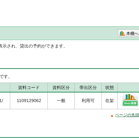
本棚へ
表示され、貸出の予約ができます。
です。
資料コード
資料区分
帯出区分
状態
1/
1109129062
一般
利用可
在架
ページの先