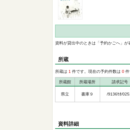
資料が貸出中のときは「予約かごへ」が
所蔵
所蔵は
1
件です。現在の予約件数は
0
件
所蔵館
所蔵場所
請求記号
県立
書庫９
/9136ｾｵ/025
資料詳細