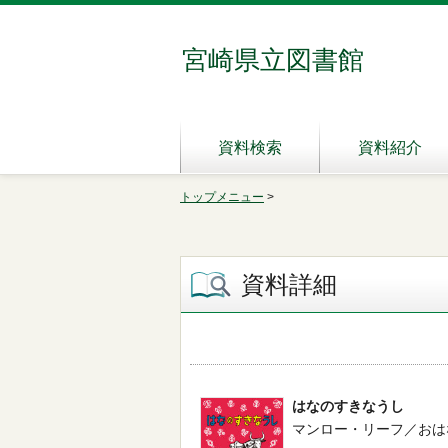
宮崎県立図書館
資料検索
資料紹介
トップメニュー
>
資料詳細
はなのすきなうし
マンロー・リーフ／おはなし --