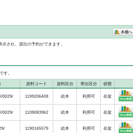
本棚へ
表示され、貸出の予約ができます。
です。
号
資料コード
資料区分
帯出区分
状態
/0029/
1199206408
絵本
利用可
在架
/0029/
1109083962
絵本
利用可
在架
29/
1190165579
絵本
利用可
在架