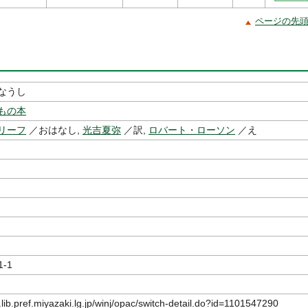
ページの先
なうし
もの本
リーフ
／おはなし,
光吉夏弥
／訳,
ロバート・ローソン
／え
1-1
.lib.pref.miyazaki.lg.jp/winj/opac/switch-detail.do?id=1101547290