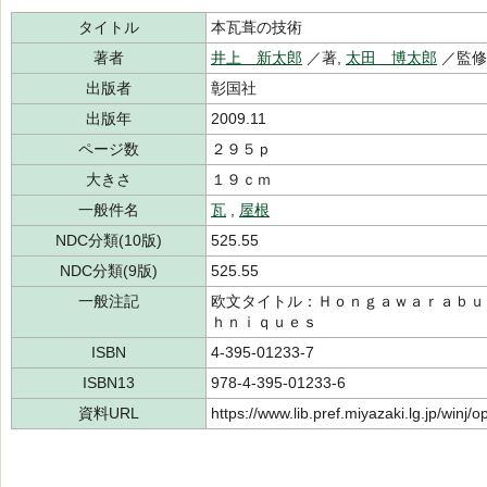
タイトル
本瓦葺の技術
著者
井上 新太郎
／著,
太田 博太郎
／監
出版者
彰国社
出版年
2009.11
ページ数
２９５ｐ
大きさ
１９ｃｍ
一般件名
瓦
,
屋根
NDC分類(10版)
525.55
NDC分類(9版)
525.55
一般注記
欧文タイトル：Ｈｏｎｇａｗａｒａｂｕ
ｈｎｉｑｕｅｓ
ISBN
4-395-01233-7
ISBN13
978-4-395-01233-6
資料URL
https://www.lib.pref.miyazaki.lg.jp/winj