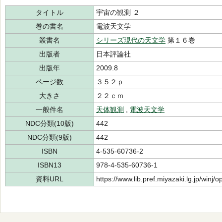
タイトル
宇宙の観測 ２
巻の書名
電波天文学
叢書名
シリーズ現代の天文学
第１６巻
出版者
日本評論社
出版年
2009.8
ページ数
３５２ｐ
大きさ
２２ｃｍ
一般件名
天体観測
,
電波天文学
NDC分類(10版)
442
NDC分類(9版)
442
ISBN
4-535-60736-2
ISBN13
978-4-535-60736-1
資料URL
https://www.lib.pref.miyazaki.lg.jp/winj