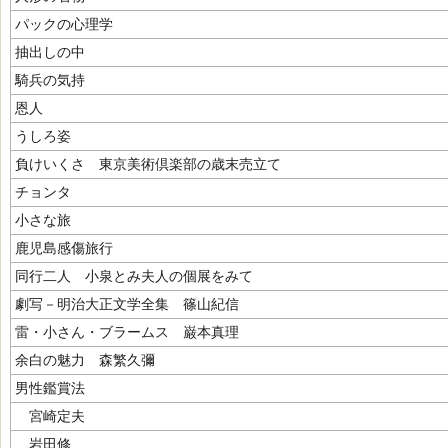
パックの心理学
抽出しの中
騎兵の気持
恩人
うしろ姿
負けいくさ 東京美術倶楽部の歳末売立て
チョンタ
小さな旅
鹿児島感傷旅行
同行二人 小泉とみ夫人の個展をみて
劇写－明治大正文学全集 篠山紀信
雷・小さん・ブラームス 巌本真理
余白の魅力 森繁久彌
男性鑑賞法
宮崎定夫
岩田修