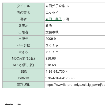
タイトル
向田邦子全集 ６
巻の書名
エッセイ
著者
向田 邦子
／著
版表示
新版
出版者
文藝春秋
出版年
2009.9
ページ数
２６１ｐ
大きさ
２０ｃｍ
NDC分類(10版)
918.68
NDC分類(9版)
918.68
ISBN
4-16-641730-4
ISBN13
978-4-16-641730-8
資料URL
https://www.lib.pref.miyazaki.lg.jp/winj