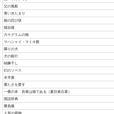
父の風船
青い水たまり
娘の詫び状
猫自慢
六十グラムの猫
マハシャイ・マミオ殿
隣りの犬
犬の銀行
味醂干し
幻のソース
水羊羹
重たさを愛す
一冊の本 吾輩は猫である（夏目漱石著）
国語辞典
勝負服
人形の着物