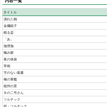
内容一覧
タイトル
潰れた鶴
金襴緞子
眠る盃
「あ」
伽俚伽
噛み癖
夜の体操
宰相
字のない葉書
檜の軍艦
能州の景
Ｂの二号さん
ツルチック
続・ツルチック