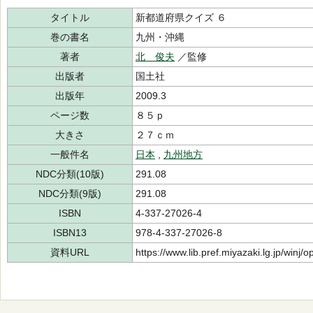
タイトル
新都道府県クイズ ６
巻の書名
九州・沖縄
著者
北 俊夫
／監修
出版者
国土社
出版年
2009.3
ページ数
８５ｐ
大きさ
２７ｃｍ
一般件名
日本
,
九州地方
NDC分類(10版)
291.08
NDC分類(9版)
291.08
ISBN
4-337-27026-4
ISBN13
978-4-337-27026-8
資料URL
https://www.lib.pref.miyazaki.lg.jp/winj