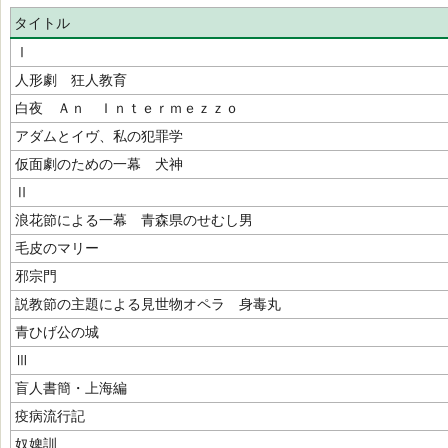
タイトル
Ⅰ
人形劇 狂人教育
白夜 Ａｎ Ｉｎｔｅｒｍｅｚｚｏ
アダムとイヴ、私の犯罪学
仮面劇のための一幕 犬神
Ⅱ
浪花節による一幕 青森県のせむし男
毛皮のマリー
邪宗門
説教節の主題による見世物オペラ 身毒丸
青ひげ公の城
Ⅲ
盲人書簡・上海編
疫病流行記
奴婢訓