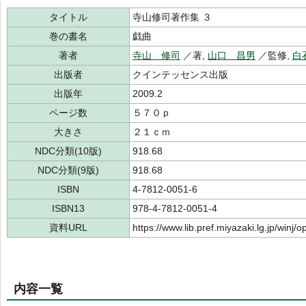
タイトル
寺山修司著作集 ３
巻の書名
戯曲
著者
寺山 修司
／著,
山口 昌男
／監修,
白
出版者
クインテッセンス出版
出版年
2009.2
ページ数
５７０ｐ
大きさ
２１ｃｍ
NDC分類(10版)
918.68
NDC分類(9版)
918.68
ISBN
4-7812-0051-6
ISBN13
978-4-7812-0051-4
資料URL
https://www.lib.pref.miyazaki.lg.jp/winj
内容一覧