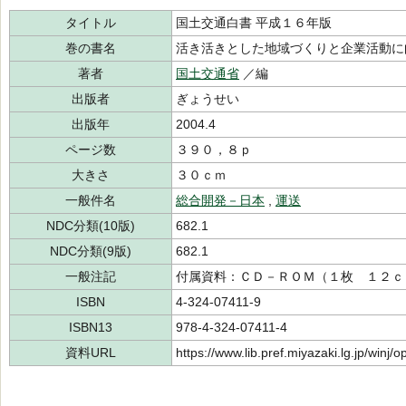
タイトル
国土交通白書 平成１６年版
巻の書名
活き活きとした地域づくりと企業活動に
著者
国土交通省
／編
出版者
ぎょうせい
出版年
2004.4
ページ数
３９０，８ｐ
大きさ
３０ｃｍ
一般件名
総合開発－日本
,
運送
NDC分類(10版)
682.1
NDC分類(9版)
682.1
一般注記
付属資料：ＣＤ－ＲＯＭ（１枚 １２ｃ
ISBN
4-324-07411-9
ISBN13
978-4-324-07411-4
資料URL
https://www.lib.pref.miyazaki.lg.jp/winj