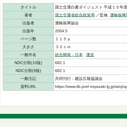
タイトル
国土交通白書ダイジェスト 平成１５年
著者
国土交通省総合政策局
／監修,
運輸振興
出版者
運輸振興協会
出版年
2004.5
ページ数
１１５ｐ
大きさ
３０ｃｍ
一般件名
総合開発－日本
,
運送
NDC分類(10版)
682.1
NDC分類(9版)
682.1
一般注記
共同刊行：建設広報協議会
資料URL
https://www.lib.pref.miyazaki.lg.jp/winj