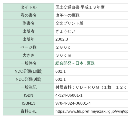
タイトル
国土交通白書 平成１３年度
巻の書名
改革への挑戦
副書名
全文プリント版
出版者
ぎょうせい
出版年
2002.3
ページ数
２８０ｐ
大きさ
３０ｃｍ
一般件名
総合開発－日本
,
運送
NDC分類(10版)
682.1
NDC分類(9版)
682.1
一般注記
付属資料：ＣＤ－ＲＯＭ（１枚 １２ｃ
ISBN
4-324-06801-1
ISBN13
978-4-324-06801-4
資料URL
https://www.lib.pref.miyazaki.lg.jp/winj