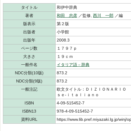
タイトル
和伊中辞典
著者
和田 忠彦
／監修,
西川 一郎
／編
版表示
第２版
出版者
小学館
出版年
2008.3
ページ数
１７９７ｐ
大きさ
１９ｃｍ
一般件名
イタリア語－辞典
NDC分類(10版)
873.2
NDC分類(9版)
873.2
一般注記
欧文タイトル：ＤＩＺＩＯＮＡＲＩＯ 
ｓｅ‐ｉｔａｌｉａｎｏ
ISBN
4-09-515452-7
ISBN13
978-4-09-515452-7
資料URL
https://www.lib.pref.miyazaki.lg.jp/winj