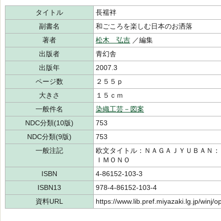
タイトル
長襦袢
副書名
和ごころを楽しむ日本のお洒落
著者
松木 弘吉
／編集
出版者
青幻舎
出版年
2007.3
ページ数
２５５ｐ
大きさ
１５ｃｍ
一般件名
染織工芸－図案
NDC分類(10版)
753
NDC分類(9版)
753
一般注記
欧文タイトル：ＮＡＧＡＪＹＵＢＡＮ：
ＩＭＯＮＯ
ISBN
4-86152-103-3
ISBN13
978-4-86152-103-4
資料URL
https://www.lib.pref.miyazaki.lg.jp/winj