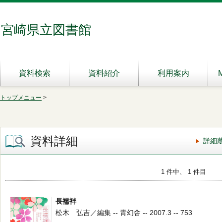
宮崎県立図書館
資料検索
資料紹介
利用案内
トップメニュー
>
資料詳細
詳細
1 件中、 1 件目
長襦袢
松木 弘吉／編集 -- 青幻舎 -- 2007.3 -- 753