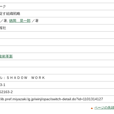
ーク
促す組織戦略
／著,
徳岡 晃一郎
／著
報社
技術革新
ル：ＳＨＡＤＯＷ ＷＯＲＫ
3-1
52163-2
.lib.pref.miyazaki.lg.jp/winj/opac/switch-detail.do?id=1101314127
ページの先