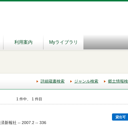
利用案内
Myライブラリ
詳細蔵書検索
ジャンル検索
郷土情報検
1 件中、 1 件目
貸出可
社 -- 2007.2 -- 336