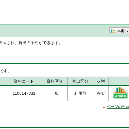
本棚へ
表示され、貸出の予約ができます。
です。
資料コード
資料区分
帯出区分
状態
1106147331
一般
利用可
在架
ページの先