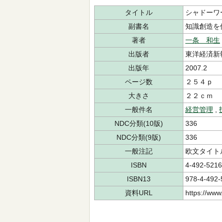
タイトル
シャドーワ
副書名
知識創造を
著者
一条 和生
出版者
東洋経済新
出版年
2007.2
ページ数
２５４ｐ
大きさ
２２ｃｍ
一般件名
経営管理
,
NDC分類(10版)
336
NDC分類(9版)
336
一般注記
欧文タイト
ISBN
4-492-5216
ISBN13
978-4-492-
資料URL
https://www