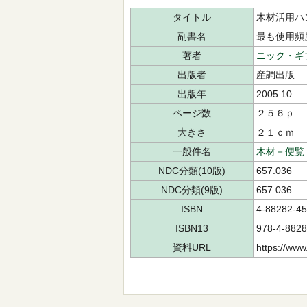
タイトル
木材活用ハ
副書名
最も使用頻
著者
ニック・ギ
出版者
産調出版
出版年
2005.10
ページ数
２５６ｐ
大きさ
２１ｃｍ
一般件名
木材－便覧
NDC分類(10版)
657.036
NDC分類(9版)
657.036
ISBN
4-88282-45
ISBN13
978-4-8828
資料URL
https://www