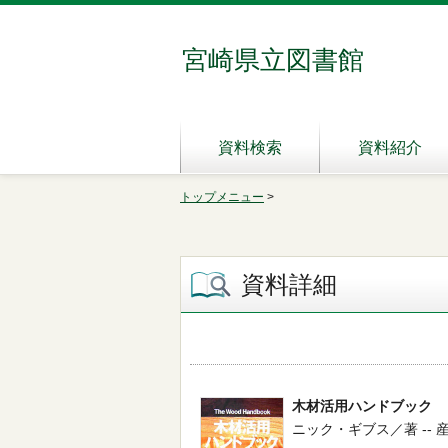
宮崎県立図書館
資料検索
資料紹介
トップメニュー
>
資料詳細
木材活用ハンドブック
ニック・ギブス／著 -- 産調出版