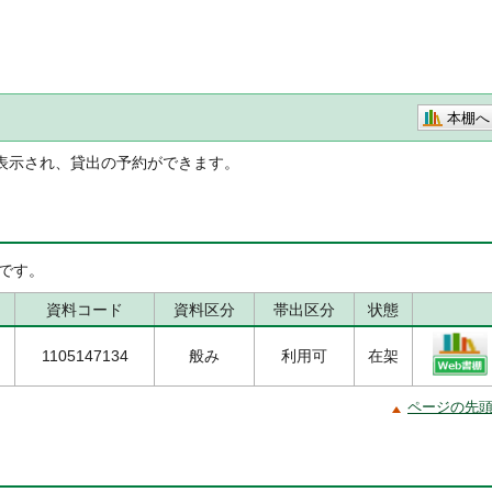
本棚へ
表示され、貸出の予約ができます。
です。
資料コード
資料区分
帯出区分
状態
1105147134
般み
利用可
在架
ページの先