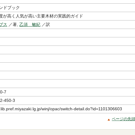
ンドブック
度が高く人気が高い主要木材の実践的ガイド
ブス
／著,
乙須 敏紀
／訳
0-7
2-450-3
.lib.pref.miyazaki.lg.jp/winj/opac/switch-detail.do?id=1101306603
ページの先