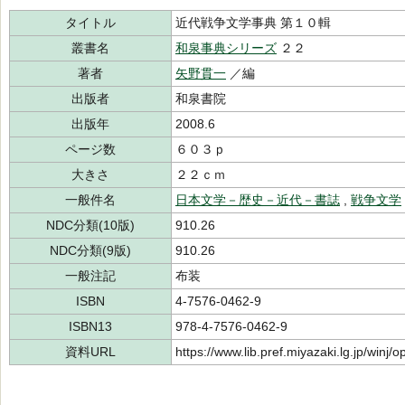
タイトル
近代戦争文学事典 第１０輯
叢書名
和泉事典シリーズ
２２
著者
矢野貫一
／編
出版者
和泉書院
出版年
2008.6
ページ数
６０３ｐ
大きさ
２２ｃｍ
一般件名
日本文学－歴史－近代－書誌
,
戦争文学
NDC分類(10版)
910.26
NDC分類(9版)
910.26
一般注記
布装
ISBN
4-7576-0462-9
ISBN13
978-4-7576-0462-9
資料URL
https://www.lib.pref.miyazaki.lg.jp/winj