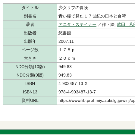
タイトル
少女リブの冒険
副書名
青い瞳で見た１７世紀の日本と台湾
著者
アニタ・ステイナー
／作・絵,
武田 和
出版者
悠書館
出版年
2007.11
ページ数
１７５ｐ
大きさ
２０ｃｍ
NDC分類(10版)
949.83
NDC分類(9版)
949.83
ISBN
4-903487-13-X
ISBN13
978-4-903487-13-7
資料URL
https://www.lib.pref.miyazaki.lg.jp/winj