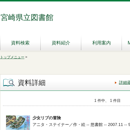
宮崎県立図書館
資料検索
資料紹介
利用案内
トップメニュー
>
資料詳細
詳細
1 件中、 1 件目
少女リブの冒険
アニタ・ステイナー／作・絵 -- 悠書館 -- 2007.11 -- 9