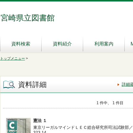
宮崎県立図書館
資料検索
資料紹介
利用案内
トップメニュー
>
資料詳細
詳細
1 件中、 1 件目
憲法 １
東京リーガルマインドＬＥＣ総合研究所司法試験部／編著 --
323.14