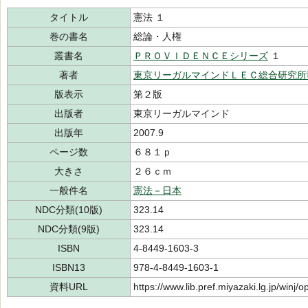
タイトル
憲法 １
巻の書名
総論・人権
叢書名
ＰＲＯＶＩＤＥＮＣＥシリーズ
１
著者
東京リーガルマインドＬＥＣ総合研究所
版表示
第２版
出版者
東京リーガルマインド
出版年
2007.9
ページ数
６８１ｐ
大きさ
２６ｃｍ
一般件名
憲法－日本
NDC分類(10版)
323.14
NDC分類(9版)
323.14
ISBN
4-8449-1603-3
ISBN13
978-4-8449-1603-1
資料URL
https://www.lib.pref.miyazaki.lg.jp/winj