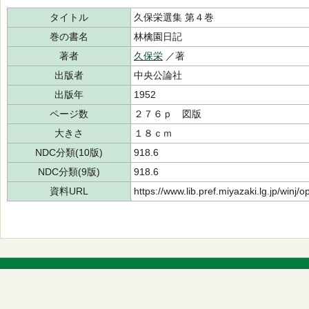
タイトル
久保栄選集 第４巻
巻の書名
林檎園日記
著者
久保栄
／著
出版者
中央公論社
出版年
1952
ページ数
２７６ｐ 図版
大きさ
１８ｃｍ
NDC分類(10版)
918.6
NDC分類(9版)
918.6
資料URL
https://www.lib.pref.miyazaki.lg.jp/winj