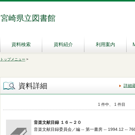
宮崎県立図書館
資料検索
資料紹介
利用案内
トップメニュー
>
資料詳細
詳細
1 件中、 1 件目
音楽文献目録 １６～２０
音楽文献目録委員会／編 -- 第一書房 -- 1994.12 -- 76