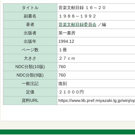
タイトル
音楽文献目録 １６～２０
副書名
１９８８～１９９２
著者
音楽文献目録委員会
／編
出版者
第一書房
出版年
1994.12
ページ数
１冊
大きさ
２７ｃｍ
NDC分類(10版)
760
NDC分類(9版)
760
一般注記
復刻
定価
２１０００円
資料URL
https://www.lib.pref.miyazaki.lg.jp/winj