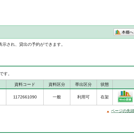
本棚へ
表示され、貸出の予約ができます。
です。
資料コード
資料区分
帯出区分
状態
1172661090
一般
利用可
在架
ページの先