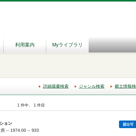
利用案内
Myライブラリ
詳細蔵書検索
ジャンル検索
郷土情報検
1 件中、 1 件目
ション
貸出可
 1974.00 -- 933