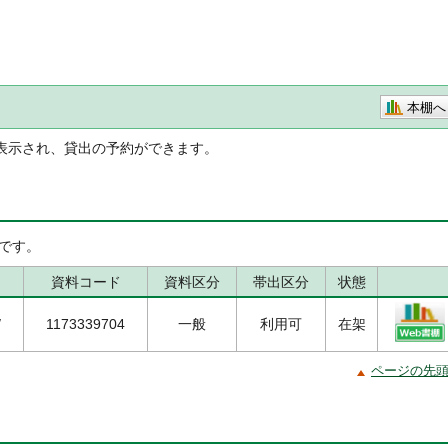
本棚へ
表示され、貸出の予約ができます。
です。
資料コード
資料区分
帯出区分
状態
/
1173339704
一般
利用可
在架
ページの先