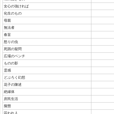
女心の強ければ
化生のもの
母親
無法者
春盲
怒りの虫
死因の疑問
広場のベンチ
ものの影
霊感
どぶろく幻想
花子の陳述
絶縁体
庶民生活
擬態
囚われ人