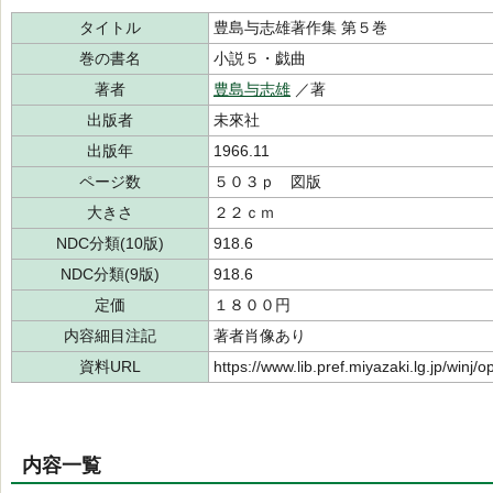
タイトル
豊島与志雄著作集 第５巻
巻の書名
小説５・戯曲
著者
豊島与志雄
／著
出版者
未來社
出版年
1966.11
ページ数
５０３ｐ 図版
大きさ
２２ｃｍ
NDC分類(10版)
918.6
NDC分類(9版)
918.6
定価
１８００円
内容細目注記
著者肖像あり
資料URL
https://www.lib.pref.miyazaki.lg.jp/winj
内容一覧