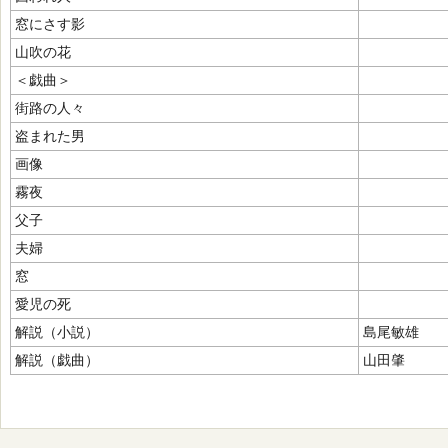
窓にさす影
山吹の花
＜戯曲＞
街路の人々
盗まれた男
画像
霧夜
父子
夫婦
窓
愛児の死
解説（小説）
島尾敏雄
解説（戯曲）
山田肇