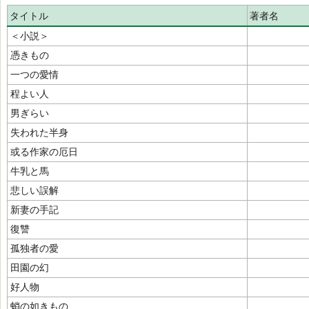
タイトル
著者名
＜小説＞
憑きもの
一つの愛情
程よい人
男ぎらい
失われた半身
或る作家の厄日
牛乳と馬
悲しい誤解
新妻の手記
復讐
孤独者の愛
田園の幻
好人物
蛸の如きもの