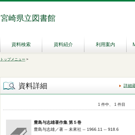
宮崎県立図書館
資料検索
資料紹介
利用案内
トップメニュー
>
資料詳細
詳細
1 件中、 1 件目
豊島与志雄著作集 第５巻
豊島与志雄／著 -- 未來社 -- 1966.11 -- 918.6