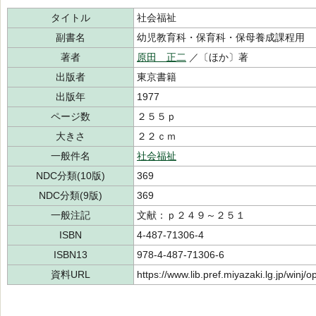
タイトル
社会福祉
副書名
幼児教育科・保育科・保母養成課程用
著者
原田 正二
／〔ほか〕著
出版者
東京書籍
出版年
1977
ページ数
２５５ｐ
大きさ
２２ｃｍ
一般件名
社会福祉
NDC分類(10版)
369
NDC分類(9版)
369
一般注記
文献：ｐ２４９～２５１
ISBN
4-487-71306-4
ISBN13
978-4-487-71306-6
資料URL
https://www.lib.pref.miyazaki.lg.jp/winj