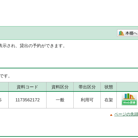
本棚へ
表示され、貸出の予約ができます。
です。
資料コード
資料区分
帯出区分
状態
5
1173562172
一般
利用可
在架
ページの先