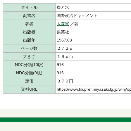
タイトル
炎と氷
副書名
国際政治ドキュメント
著者
大森実
／著
出版者
集英社
出版年
1967.03
ページ数
２７２ｐ
大きさ
１９ｃｍ
NDC分類(10版)
916
NDC分類(9版)
916
定価
３７０円
資料URL
https://www.lib.pref.miyazaki.lg.jp/winj