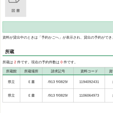
資料が貸出中のときは「予約かごへ」が表示され、貸出の予約ができ
所蔵
所蔵は
2
件です。現在の予約件数は
0
件です。
所蔵館
所蔵場所
請求記号
資料コード
資
県立
Ｅ書
/913 ｻ/0829/
1194092431
県立
Ｅ書
/913 ｻ/0829/
1106064973