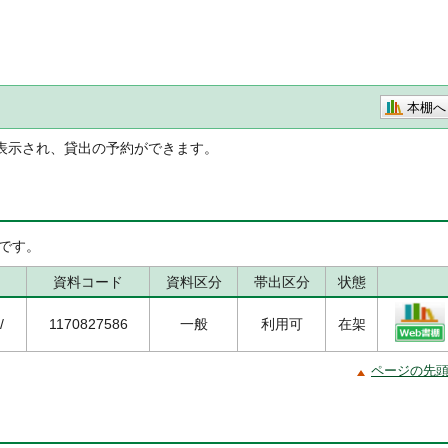
本棚へ
表示され、貸出の予約ができます。
です。
資料コード
資料区分
帯出区分
状態
/
1170827586
一般
利用可
在架
ページの先