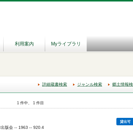
利用案内
Myライブラリ
詳細蔵書検索
ジャンル検索
郷土情報検
1 件中、 1 件目
貸出可
 -- 1963 -- 920.4