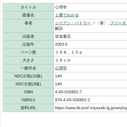
タイトル
心理学
叢書名
１冊でわかる
著者
ジリアン・バトラー
／〔著〕,
フリーダ
解説
出版者
岩波書店
出版年
2003.6
ページ数
１９８，１０ｐ
大きさ
１９ｃｍ
一般件名
心理学
NDC分類(10版)
140
NDC分類(9版)
140
ISBN
4-00-026862-7
ISBN13
978-4-00-026862-2
資料URL
https://www.lib.pref.miyazaki.lg.jp/winj