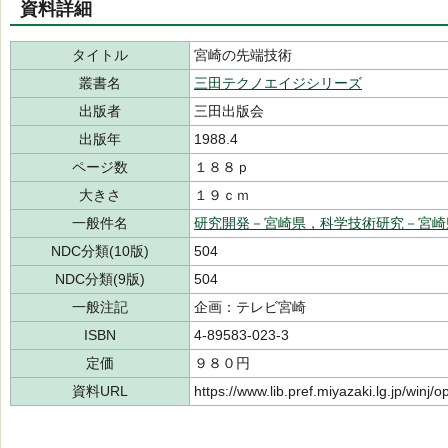
資料詳細
タイトル
宮崎の先端技術
叢書名
三田テクノエイジシリーズ
出版者
三田出版会
出版年
1988.4
ページ数
１８８ｐ
大きさ
１９ｃｍ
一般件名
研究開発－宮崎県，科学技術研究－宮崎
NDC分類(10版)
504
NDC分類(9版)
504
一般注記
企画：テレビ宮崎
ISBN
4-89583-023-3
定価
９８０円
資料URL
https://www.lib.pref.miyazaki.lg.jp/winj