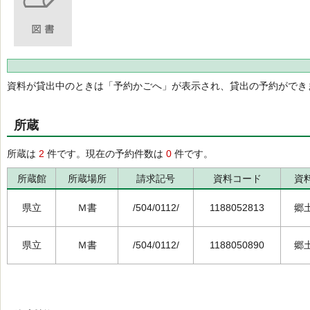
資料が貸出中のときは「予約かごへ」が表示され、貸出の予約ができ
所蔵
所蔵は
2
件です。現在の予約件数は
0
件です。
所蔵館
所蔵場所
請求記号
資料コード
資
県立
Ｍ書
/504/0112/
1188052813
郷
県立
Ｍ書
/504/0112/
1188050890
郷