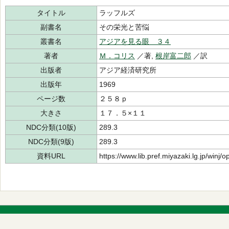
タイトル
ラッフルズ
副書名
その栄光と苦悩
叢書名
アジアを見る眼 ３４
著者
Ｍ．コリス
／著,
根岸富二郎
／訳
出版者
アジア経済研究所
出版年
1969
ページ数
２５８ｐ
大きさ
１７．５×１１
NDC分類(10版)
289.3
NDC分類(9版)
289.3
資料URL
https://www.lib.pref.miyazaki.lg.jp/winj