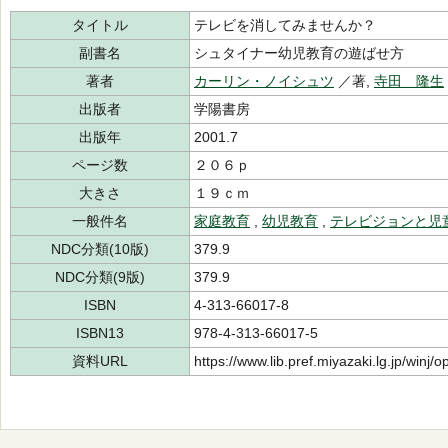
タイトル
テレビを消してみませんか？
副書名
シュタイナー幼児教育の遊ばせ方
著者
カーリン・ノイシュツ
／著,
寺田 隆生
出版者
学陽書房
出版年
2001.7
ページ数
２０６ｐ
大きさ
１９ｃｍ
一般件名
家庭教育
,
幼児教育
,
テレビジョンと児
NDC分類(10版)
379.9
NDC分類(9版)
379.9
ISBN
4-313-66017-8
ISBN13
978-4-313-66017-5
資料URL
https://www.lib.pref.miyazaki.lg.jp/winj