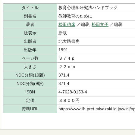
タイトル
教育心理学研究法ハンドブック
副書名
教師教育のために
著者
松田伯彦
／編著,
松田文子
／編著
版表示
新版
出版者
北大路書房
出版年
1991
ページ数
３７４ｐ
大きさ
２２ｃｍ
NDC分類(10版)
371.4
NDC分類(9版)
371.4
ISBN
4-7628-0153-4
定価
３８００円
資料URL
https://www.lib.pref.miyazaki.lg.jp/winj