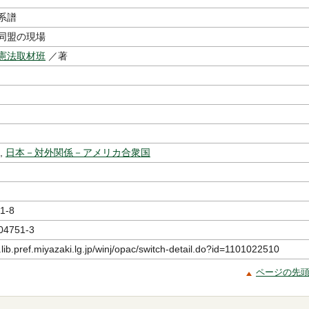
系譜
同盟の現場
憲法取材班
／著
,
日本－対外関係－アメリカ合衆国
1-8
04751-3
.lib.pref.miyazaki.lg.jp/winj/opac/switch-detail.do?id=1101022510
ページの先