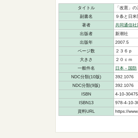
タイトル
「改憲」の
副書名
９条と日米
著者
共同通信社
出版者
新潮社
出版年
2007.5
ページ数
２３６ｐ
大きさ
２０ｃｍ
一般件名
日本－国防
NDC分類(10版)
392.1076
NDC分類(9版)
392.1076
ISBN
4-10-30475
ISBN13
978-4-10-3
資料URL
https://www