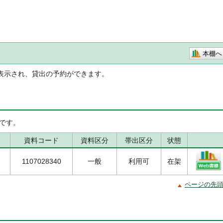
本棚へ
表示され、貸出の予約ができます。
です。
資料コード
資料区分
帯出区分
状態
1107028340
一般
利用可
在架
ページの先