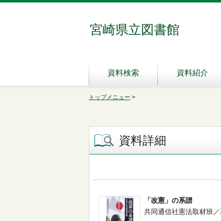
宮崎県立図書館
資料検索
資料紹介
トップメニュー
>
資料詳細
「改憲」の系譜
共同通信社憲法取材班／著 -- 新