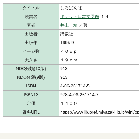
タイトル
しろばんば
叢書名
ポケット日本文学館
１４
著者
井上 靖
／著
出版者
講談社
出版年
1995.9
ページ数
４０５ｐ
大きさ
１９ｃｍ
NDC分類(10版)
913
NDC分類(9版)
913
ISBN
4-06-261714-5
ISBN13
978-4-06-261714-7
定価
１４００
資料URL
https://www.lib.pref.miyazaki.lg.jp/winj