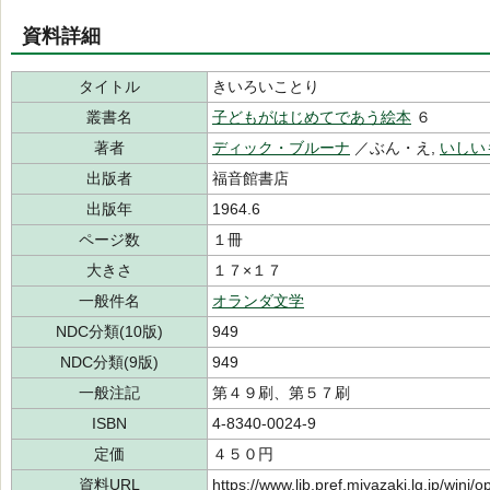
資料詳細
タイトル
きいろいことり
叢書名
子どもがはじめてであう絵本
６
著者
ディック・ブルーナ
／ぶん・え,
いしい
出版者
福音館書店
出版年
1964.6
ページ数
１冊
大きさ
１７×１７
一般件名
オランダ文学
NDC分類(10版)
949
NDC分類(9版)
949
一般注記
第４９刷、第５７刷
ISBN
4-8340-0024-9
定価
４５０円
資料URL
https://www.lib.pref.miyazaki.lg.jp/winj