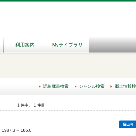
利用案内
Myライブラリ
詳細蔵書検索
ジャンル検索
郷土情報検
1 件中、 1 件目
貸出可
87.3 -- 186.8