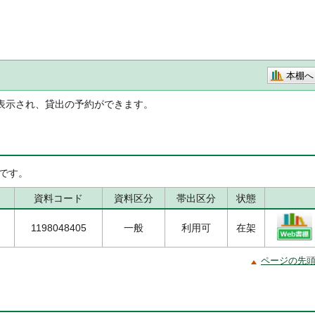
本棚へ
表示され、貸出の予約ができます。
です。
資料コード
資料区分
帯出区分
状態
1198048405
一般
利用可
在架
ページの先