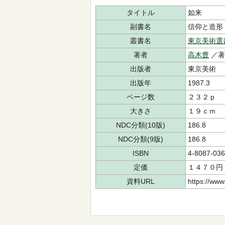
タイトル
如来
副書名
信仰と造形
叢書名
東京美術選
著者
高木豊
／著
出版者
東京美術
出版年
1987.3
ページ数
２３２ｐ
大きさ
１９ｃｍ
NDC分類(10版)
186.8
NDC分類(9版)
186.8
ISBN
4-8087-036
定価
１４７０円
資料URL
https://www