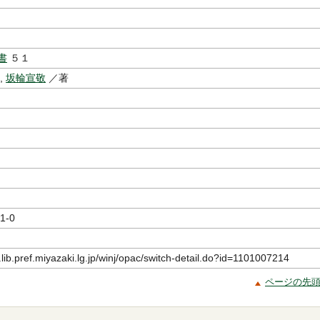
書
５１
,
坂輪宣敬
／著
1-0
.lib.pref.miyazaki.lg.jp/winj/opac/switch-detail.do?id=1101007214
ページの先