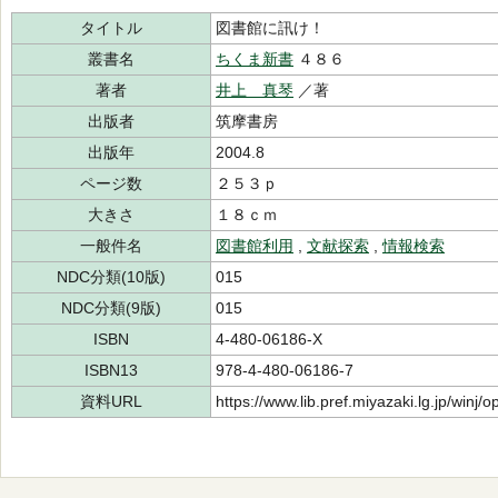
タイトル
図書館に訊け！
叢書名
ちくま新書
４８６
著者
井上 真琴
／著
出版者
筑摩書房
出版年
2004.8
ページ数
２５３ｐ
大きさ
１８ｃｍ
一般件名
図書館利用
,
文献探索
,
情報検索
NDC分類(10版)
015
NDC分類(9版)
015
ISBN
4-480-06186-X
ISBN13
978-4-480-06186-7
資料URL
https://www.lib.pref.miyazaki.lg.jp/winj