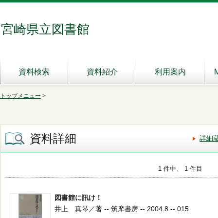
宮崎県立図書館
資料検索
資料紹介
利用案内
トップメニュー
>
資料詳細
詳細
1 件中、 1 件目
図書館に訊け！
井上 真琴／著 -- 筑摩書房 -- 2004.8 -- 015