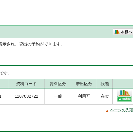
本棚へ
表示され、貸出の予約ができます。
です。
資料コード
資料区分
帯出区分
状態
1
1107032722
一般
利用可
在架
ページの先