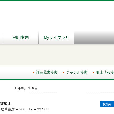
利用案内
Myライブラリ
詳細蔵書検索
ジャンル検索
郷土情報検
1 件中、 1 件目
研究 １
貸出可
房 -- 2005.12 -- 337.83