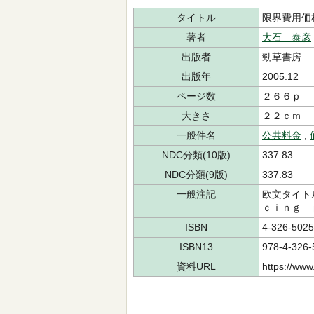
タイトル
限界費用価
著者
大石 泰彦
出版者
勁草書房
出版年
2005.12
ページ数
２６６ｐ
大きさ
２２ｃｍ
一般件名
公共料金
,
NDC分類(10版)
337.83
NDC分類(9版)
337.83
一般注記
欧文タイト
ｃｉｎｇ 
ISBN
4-326-5025
ISBN13
978-4-326-
資料URL
https://www