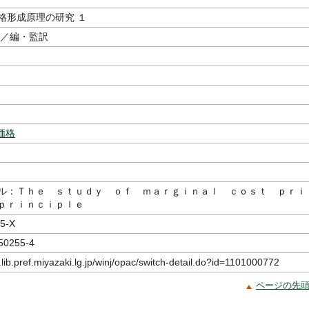
格形成原理の研究 １
／編・監訳
価格
ル：Ｔｈｅ ｓｔｕｄｙ ｏｆ ｍａｒｇｉｎａｌ ｃｏｓｔ ｐｒｉ
ｐｒｉｎｃｉｐｌｅ
5-X
50255-4
.lib.pref.miyazaki.lg.jp/winj/opac/switch-detail.do?id=1101000772
ページの先