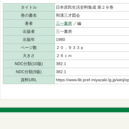
タイトル
日本庶民生活史料集成 第２８巻
巻の書名
和漢三才図会
著者
三一書房
／編
出版者
三一書房
出版年
1980
ページ数
２０，９３３ｐ
大きさ
２６ｃｍ
NDC分類(10版)
382.1
NDC分類(9版)
382.1
資料URL
https://www.lib.pref.miyazaki.lg.jp/winj