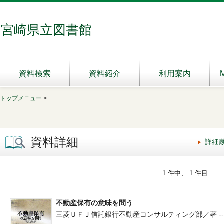
宮崎県立図書館
資料検索
資料紹介
利用案内
トップメニュー
>
資料詳細
詳細
1 件中、 1 件目
不動産保有の意味を問う
三菱ＵＦＪ信託銀行不動産コンサルティング部／著 -- 東洋経済新