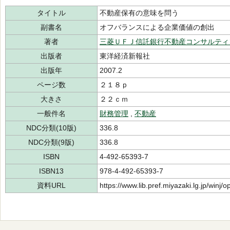
タイトル
不動産保有の意味を問う
副書名
オフバランスによる企業価値の創出
著者
三菱ＵＦＪ信託銀行不動産コンサルティ
出版者
東洋経済新報社
出版年
2007.2
ページ数
２１８ｐ
大きさ
２２ｃｍ
一般件名
財務管理
,
不動産
NDC分類(10版)
336.8
NDC分類(9版)
336.8
ISBN
4-492-65393-7
ISBN13
978-4-492-65393-7
資料URL
https://www.lib.pref.miyazaki.lg.jp/winj