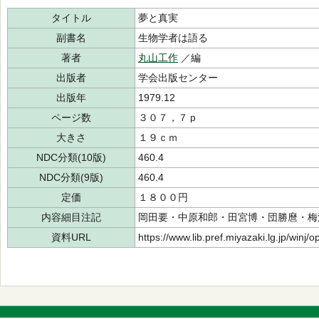
タイトル
夢と真実
副書名
生物学者は語る
著者
丸山工作
／編
出版者
学会出版センター
出版年
1979.12
ページ数
３０７，７ｐ
大きさ
１９ｃｍ
NDC分類(10版)
460.4
NDC分類(9版)
460.4
定価
１８００円
内容細目注記
岡田要・中原和郎・田宮博・団勝麿・梅
資料URL
https://www.lib.pref.miyazaki.lg.jp/winj