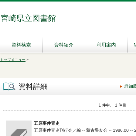
宮崎県立図書館
資料検索
資料紹介
利用案内
トップメニュー
>
資料詳細
詳細
1 件中、 1 件目
五原事件青史
五原事件青史刊行会／編 -- 蒙古警友会 -- 1986.00 -- 2