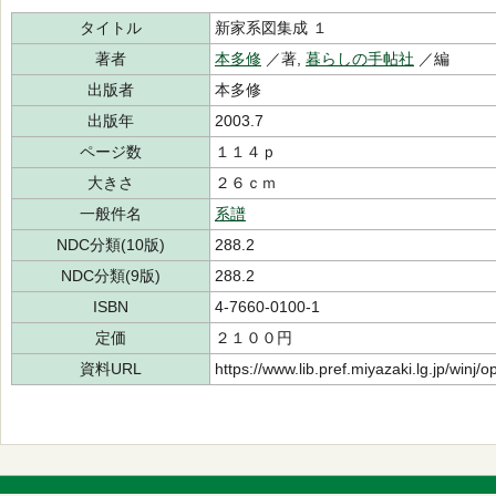
タイトル
新家系図集成 １
著者
本多修
／著,
暮らしの手帖社
／編
出版者
本多修
出版年
2003.7
ページ数
１１４ｐ
大きさ
２６ｃｍ
一般件名
系譜
NDC分類(10版)
288.2
NDC分類(9版)
288.2
ISBN
4-7660-0100-1
定価
２１００円
資料URL
https://www.lib.pref.miyazaki.lg.jp/winj