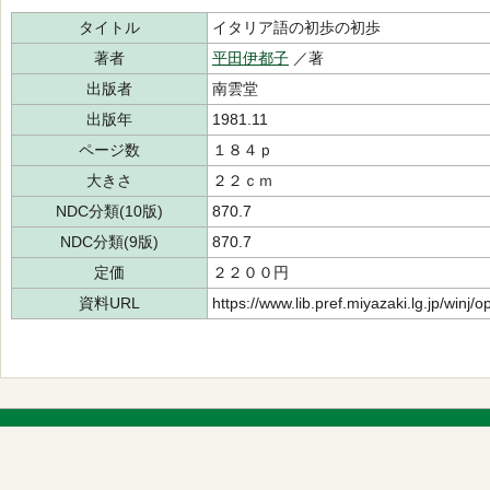
タイトル
イタリア語の初歩の初歩
著者
平田伊都子
／著
出版者
南雲堂
出版年
1981.11
ページ数
１８４ｐ
大きさ
２２ｃｍ
NDC分類(10版)
870.7
NDC分類(9版)
870.7
定価
２２００円
資料URL
https://www.lib.pref.miyazaki.lg.jp/winj