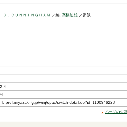
 Ｇ．ＣＵＮＮＩＮＧＨＡＭ
／編,
高橋迪雄
／監訳
2-4
円
.lib.pref.miyazaki.lg.jp/winj/opac/switch-detail.do?id=1100946228
ページの先