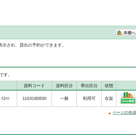
本棚へ
表示され、貸出の予約ができます。
です。
資料コード
資料区分
帯出区分
状態
ﾞｲ2ﾊﾝ
1103180830
一般
利用可
在架
ページの先