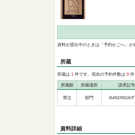
資料が貸出中のときは「予約かごへ」が
所蔵
所蔵は
1
件です。現在の予約件数は
0
件
所蔵館
所蔵場所
請求記号
県立
部門
/6492/0016/ﾀ
資料詳細