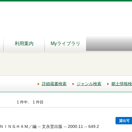
利用案内
Myライブラリ
詳細蔵書検索
ジャンル検索
郷土情報検
1 件中、 1 件目
貸出可
ＨＡＭ／編 -- 文永堂出版 -- 2000.11 -- 649.2