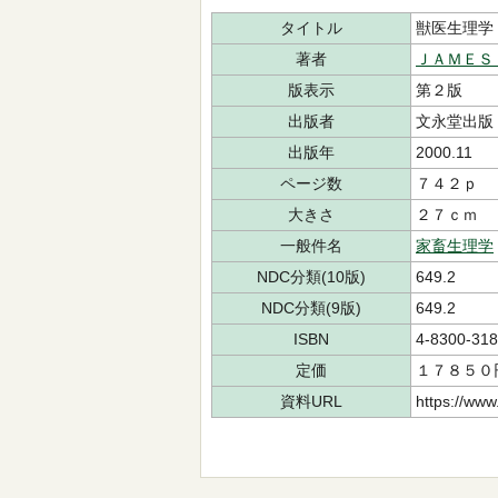
タイトル
獣医生理学
著者
ＪＡＭＥＳ
版表示
第２版
出版者
文永堂出版
出版年
2000.11
ページ数
７４２ｐ
大きさ
２７ｃｍ
一般件名
家畜生理学
NDC分類(10版)
649.2
NDC分類(9版)
649.2
ISBN
4-8300-318
定価
１７８５０
資料URL
https://www