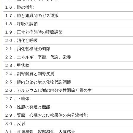
１６．肺の機能
１７．肺と組織間のガス運搬
１８．呼吸の調節
１９．正常と病態時の呼吸調節
２０．消化と呼吸
２１．消化菅機能の調節
２２．エネルギー平衡、代謝、栄養
２３．甲状腺
２４．副腎髄質と副腎皮質
２５．膵内分泌と炭水化物代謝調節
２６．カルシウム代謝の内分泌性調節と骨の生
２７．下垂体
２８．性腺の発達と機能
２９．腎臓、心臓および松果体の内分泌機能
３０．反射
３１．皮膚感覚、深部感覚、内臓感覚