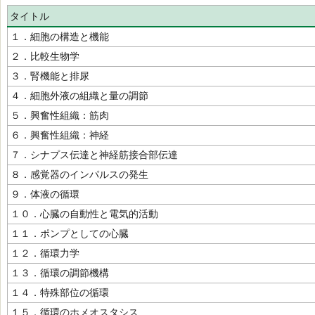
タイトル
１．細胞の構造と機能
２．比較生物学
３．腎機能と排尿
４．細胞外液の組織と量の調節
５．興奮性組織：筋肉
６．興奮性組織：神経
７．シナプス伝達と神経筋接合部伝達
８．感覚器のインパルスの発生
９．体液の循環
１０．心臓の自動性と電気的活動
１１．ポンプとしての心臓
１２．循環力学
１３．循環の調節機構
１４．特殊部位の循環
１５．循環のホメオスタシス