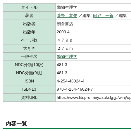
タイトル
動物生理学
著者
菅野 富夫
／編集,
田谷 一善
／編集
出版者
朝倉書店
出版年
2003.4
ページ数
４７９ｐ
大きさ
２７ｃｍ
一般件名
動物生理学
NDC分類(10版)
481.3
NDC分類(9版)
481.3
ISBN
4-254-46024-4
ISBN13
978-4-254-46024-7
資料URL
https://www.lib.pref.miyazaki.lg.jp/winj
内容一覧