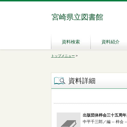
宮崎県立図書館
資料検索
資料紹介
トップメニュー
>
資料詳細
出版団体梓会三十五周年
中平千三郎／編 -- 梓会 -- 19