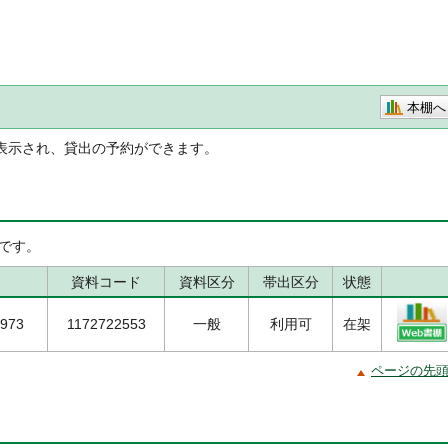
本棚へ
表示され、貸出の予約ができます。
です。
資料コード
資料区分
帯出区分
状態
1973
1172722553
一般
利用可
在架
ページの先