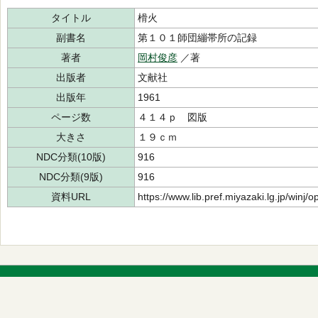
タイトル
榾火
副書名
第１０１師団繃帯所の記録
著者
岡村俊彦
／著
出版者
文献社
出版年
1961
ページ数
４１４ｐ 図版
大きさ
１９ｃｍ
NDC分類(10版)
916
NDC分類(9版)
916
資料URL
https://www.lib.pref.miyazaki.lg.jp/winj